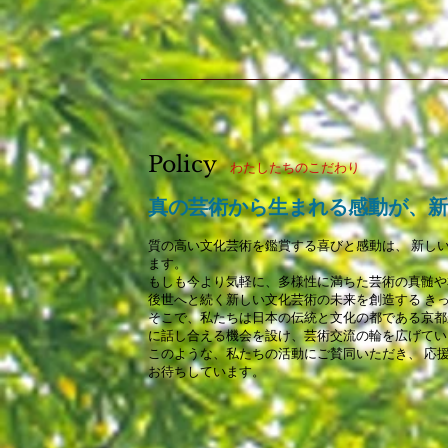
Policy
わたしたちのこだわり
真の芸術から生まれる感動が、
質の高い文化芸術を鑑賞する喜びと感動は、 新し
ます。
もしも今より気軽に、多様性に満ちた芸術の真髄や本
後世へと続く新しい文化芸術の未来を創造する きっか
そこで、私たちは日本の伝統と文化の都である京
に話し合える機会を設け、芸術交流の輪を広げて
このような、私たちの活動にご賛同いただき、 応
お待ちしています。