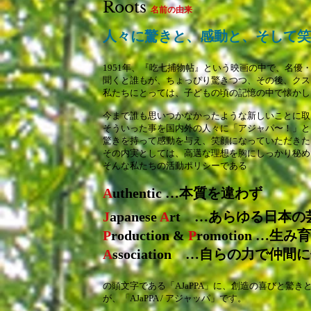
Roots
名前の由来
人々に驚きと、感動と、
そして笑
1951年、『吃七捕物帖』という映画の中で、名優・
聞くと誰もが、ちょっぴり驚きつつ、
その後、クス
私たちにとっては、子どもの頃の記憶の中で
懐かし
今まで誰も思いつかなかったような新しいことに
そういった事を国内外の人々に「アジャパ〜！」と
驚きを持って感動を与え、笑顔になっていただきた
その内実としては、高邁な理想を胸にしっかり秘め
そんな私たちの活動ポリシーである
A
uthentic …本質を違わず
J
apanese
A
rt …あらゆる日本
P
roduction &
P
romotion …生み
A
ssociation …自らの力で仲
の頭文字である「AJaPPA」に、創造の喜びと驚き
が、
「AJaPPA / アジャッパ」です。