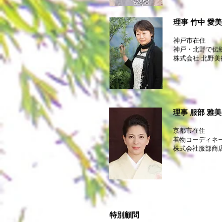
理事 竹中 愛
神戸市在住
神戸・北野で
株式会社 北野美
理事 服部 雅
京都市在住
着物コーディネ
株式会社服部商店
特別顧問