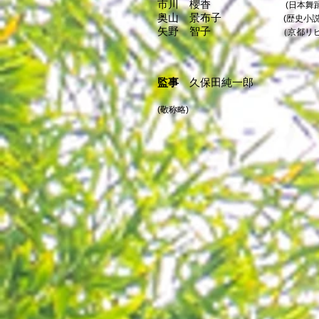
市川 櫻香
(日本舞
奥山 景布子
(歴史小説
矢野 智子
（京都リビングコ
監事
久保田純一郎
(敬称略)