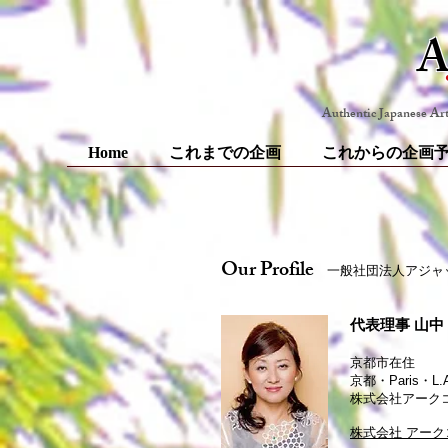
Authentic Japanese Ar
Home
これまでの企画
これからの企画
O
ur Profile
一般社団法人アジャ
代表理事
山中
京都市在住
京都・Paris・
株式会社アークコ
株式会社 アー