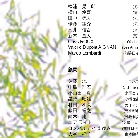
松浦 晃一郎
(
横山 悠喜
(
田中 徳夫
(
伊藤 謙介
(
鳥井 信吾
(
新木 直人
(
Criss ROUX
(Yacht
Valerie Dupont AIGNAN
(Les Amis
Marco Lombardi
(前駐日
顧問
佐藤 地
(元ユネ
中島 理宏
(元Timeless langua
小山田 真
(米国コ
星野 昭雄
(小樽住
村田 和久
(ガイア
藤田 裕之
(元京都
鈴木 庸一
(外務省
ニア ライト
(女優・人
ロンバルディ まゆみ
(
前駐日伊
大谷 祥子
(東本願