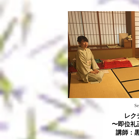
Se
レクチ
〜即位礼
講師：黒