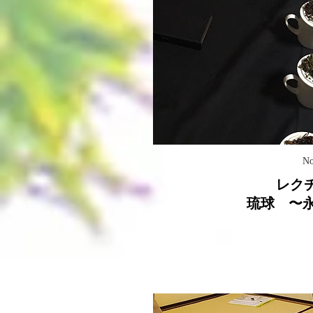
No
レクチャ
琉球 〜永