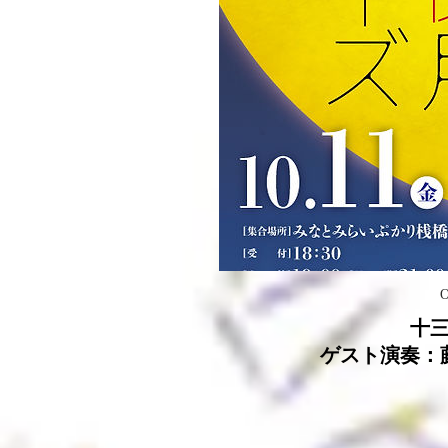
O
十
ゲスト演奏：藤