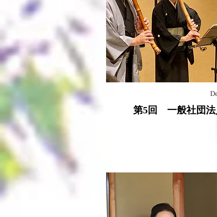
De
第5回 一般社団